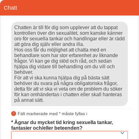
.
Chatt
Chatten är till för dig som upplever att du tappat 
kontrollen över din sexualitet, som kanske känner 
oro för sexuella tankar och handlingar eller är rädd 
att göra dig själv eller andra illa.

Hos oss får du möjlighet att chatta med en 
behandlare som har stor erfarenhet av liknande 
frågor. Vi kan ge dig stöd och råd, och sedan 
hjälpa dig vidare till behandling om du vill och 
behöver.

För att vi ska kunna hjälpa dig på bästa sätt 
behöver du svara på några obligatoriska frågor, 
detta för att vi ska vi veta om de problem du söker 
för kan omhändertas i chatten eller skall hanteras 
på annat sätt. 
Fält markerade med * måste fyllas i
!
* Ägnar du mycket tid kring sexuella tankar,
fantasier och/eller beteenden?